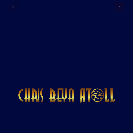
membres
Info
historique
2026
du
groupe
ATOLL