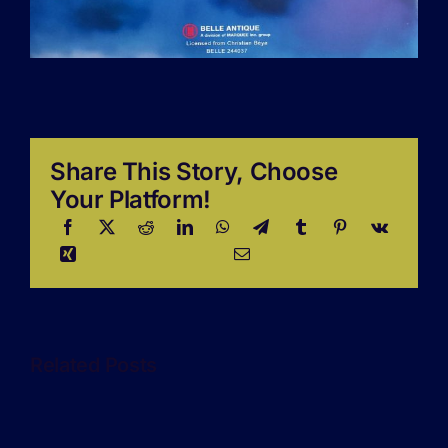
Share This Story, Choose
Your Platform!
Related Posts
Les
deux