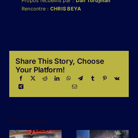
Propos recueillis par :
Dan Tordjman
Rencontre :
CHRIS BEYA
Share This Story, Choose
Your Platform!
Related Posts