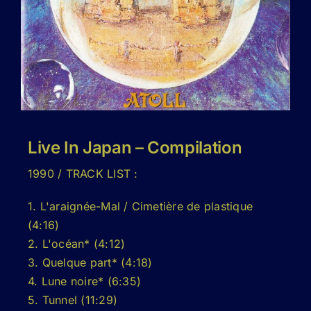
Live In Japan – Compilation
1990 / TRACK LIST :
1. L'araignée-Mal / Cimetière de plastique
(4:16)
2. L'océan* (4:12)
3. Quelque part* (4:18)
4. Lune noire* (6:35)
5. Tunnel (11:29)