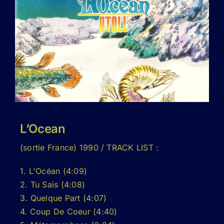
L’Ocean
(sortie France) 1990 / TRACK LIST :
1. L'Océan (4:09)
2. Tu Sais (4:08)
3. Quelque Part (4:07)
4. Coup De Coeur (4:40)