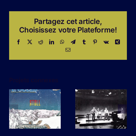
Partagez cet article,
Choisissez votre Plateforme!
Facebook
X
Reddit
LinkedIn
WhatsApp
Telegram
Tumblr
Pinterest
Vk
Xing
Email
Projets connexes
Smarto
L’amour n’a
Kitschy –
pas de
L’ultime
drapeau
rock