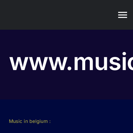
Passer
au
contenu
www.music
Music in belgium :