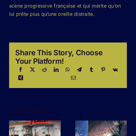
scène progressive française et qui mérite qu’on
lui prête plus qu’une oreille distraite.
Share This Story, Choose
Your Platform!
Related Posts