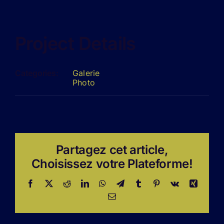
Project Details
Categories:
Galerie
Photo
Partagez cet article,
Choisissez votre Plateforme!
Facebook
X
Reddit
LinkedIn
WhatsApp
Telegram
Tumblr
Pinterest
Vk
Xing
Email