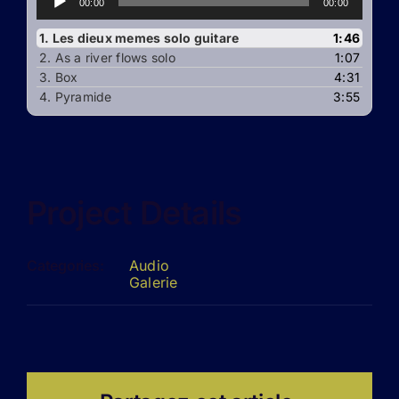
00:00
00:00
audio
1.
Les dieux memes solo guitare
1:46
2.
As a river flows solo
1:07
3.
Box
4:31
4.
Pyramide
3:55
Project Details
Categories:
Audio
Galerie