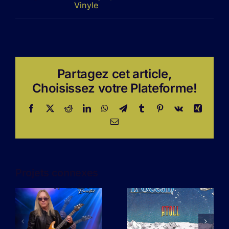
Vinyle
Partagez cet article,
Choisissez votre Plateforme!
Facebook
X
Reddit
LinkedIn
WhatsApp
Telegram
Tumblr
Pinterest
Vk
Xing
Email
Projets connexes
L’amour n’a