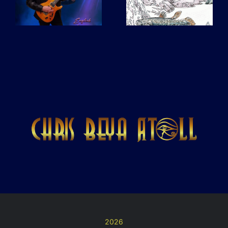
L’Ocean
pas de
drapeau
2026